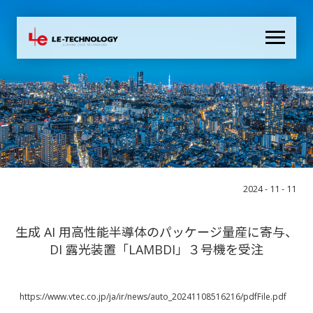
2024 - 11 - 11
生成 AI 用高性能半導体のパッケージ量産に寄与、
DI 露光装置「LAMBDI」３号機を受注
https://www.vtec.co.jp/ja/ir/news/auto_20241108516216/pdfFile.pdf