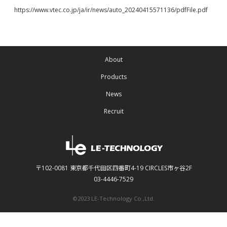
https://www.vtec.co.jp/ja/ir/news/auto_20240415571136/pdfFile.pdf
About
Products
News
Recruit
〒102-0081 東京都千代田区四番町4-19 CIRCLES市ヶ谷2F
03-4446-7529
©2023 LE-Technology Co.,Ltd.